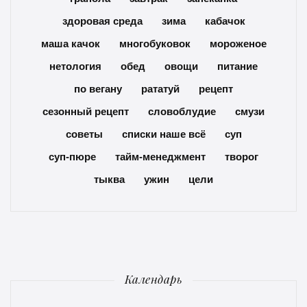
здоровая среда
зима
кабачок
маша качок
многобуковок
мороженое
нетология
обед
овощи
питание
по вегану
рататуй
рецепт
сезонный рецепт
словоблудие
смузи
советы
списки наше всё
суп
суп-пюре
тайм-менеджмент
творог
тыква
ужин
цели
Календарь