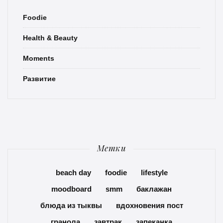
Foodie
Health & Beauty
Moments
Развитие
Метки
beach day
foodie
lifestyle
moodboard
smm
баклажан
блюда из тыквы
вдохновения пост
гранола
завтрак
запеканка