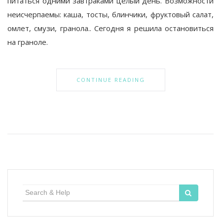
питаться одними завтраками целый день. Возможности
неисчерпаемы: каша, тосты, блинчики, фруктовый салат,
омлет, смузи, гранола.. Сегодня я решила остановиться
на граноле.
CONTINUE READING
Search
for: