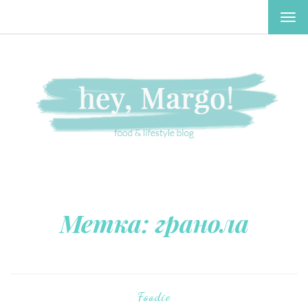
TOG
NAV
Метка:
гранола
Foodie