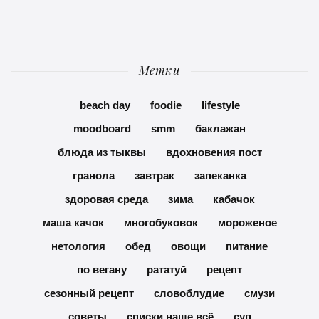
Метки
beach day
foodie
lifestyle
moodboard
smm
баклажан
блюда из тыквы
вдохновения пост
гранола
завтрак
запеканка
здоровая среда
зима
кабачок
маша качок
многобуковок
мороженое
нетология
обед
овощи
питание
по вегану
рататуй
рецепт
сезонный рецепт
словоблудие
смузи
советы
списки наше всё
суп